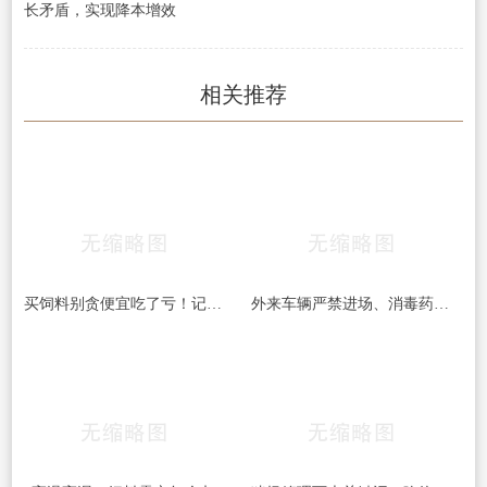
长矛盾，实现降本增效
相关推荐
买饲料别贪便宜吃了亏！记住这四点，避开“三无”坑货
外来车辆严禁进场、消毒药品每周更换：中小猪场这些防疫红线，一条都不能破