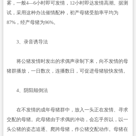
雾，一般4—6小时即可发情，12小时即达发情高潮。据测
试，采用这种办法催情配种，初产母猪受胎率平均为
87%，经产母猪为96%。
3、录音诱导法
将公猪发情时发出的求偶声录制下来，向不发情的母
猪群播放，一日数次，连播数日，可促进母猪较快发情。
4、阴阳颠倒法
在不发情的成年母猪群中，放入一头正在发情、寻求
交配的母猪。此母猪由于求偶的冲动，会忘乎所以，以一
头公猪的姿态追逐、爬跨母猪，作公猪交配动作。母猪在