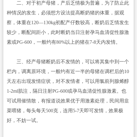
二、对于初产母猪，产后乏情极为普遍，为了防止此
种情况的发生，必须想方设法提高断奶猪的体重，据观
察，体重在120—130kg初配产仔数较高，断奶后乏情发生
较少，断配间距小，此时断奶当日注射孕马血清促性腺激
素或PG-600，一般约有80%以上的猪在7-8天内发情。
三、经产母猪断奶后不发情的，可以将其集中到一个
栏内，调离原环境，一般约有近一半的母猪在调栏后的10
天左右出现发情症状，对不发情者，可以用氯前列腺烯醇
1-2ml肌注，隔日注射PG-600或孕马血清促性腺激素。也
可试用催情散，有报道说效果优于用激素处理，民间用韭
菜喂猪，每头每天500克，连用5-7天即可发情，效果极
好，不妨一试。