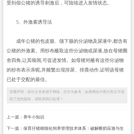
受到假公猪的诱导刺激后，可陆续进入发情状态。
5、外激素诱导法
成年公猪的包皮腺、颌下腺的分泌物及尿液中,都含有
公猪的外激素。用纱布蘸取这些分泌物或尿液,放在母猪圈
舍四角,让其嗅闻,可促进发情。如母猪对蘸有这些分泌物
的纱布表示亲昵,并频繁出现排尿、排粪动作,证明该母猪
已处于交配的最佳。
郑重声明：部分文章来源于网络，仅作为参考，如果网站中图片和文字侵
犯了您的版权，请联系我们处理！
上一篇：
养牛小知识
下一篇：
保育仔猪精细化饲养管理技术体系：破解断奶应激与生