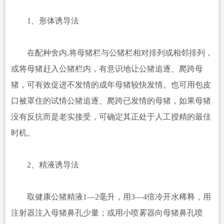
1、形体诱导法
在配种舍内,将母猪栏与公猪栏相对排列或相邻排列，
或将母猪赶入公猪栏内，有意识地让公猪追逐、爬跨母
猪，可有效促进不发情的成年母猪较快发情。也可用包皮
口被罩住的试情公猪追逐、爬跨已发情的母猪，如果母猪
没有反抗而是老实接受，可确定其正处于人工授精的最佳
时机。
2、精液诱导法
取健康公猪精液1—2毫升，用3—4倍冷开水稀释，用
注射器注入母猪鼻孔少量；或用小喷雾器向母猪鼻孔喷