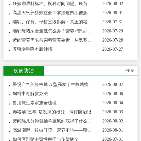
妊娠期喂料标准、配种时间间隔、疫苗禁忌……这份养猪笔记值得收藏
2026-08-02
高温天气养猪效益低？掌握这四项催肥技术，夏季出栏一样有保障
2026-08-01
哺乳、保育、母猪三段拆解：真正的猪群健康管理，从来不是靠药堆出来的
2026-07-31
哺乳母猪采食量低怎么办？营养+管理+饲喂时间调整，细节全在这
2026-07-29
猪的营养需求与饲料营养要素：从氨基酸到水质的基础问答
2026-07-28
养猪增重降本新妙招
2026-07-27
疾病防治
+更多
警惕产气荚膜梭菌 A 型高发｜牛梭菌病综合防控指南
2026-08-07
饲料中毒解救办法
2026-08-06
兽用抗生素家族全梳理
2026-08-04
养猪场“三毒”是发病的根源！搞好防治很重要！
2026-08-03
猪间隔几分钟就抽羊癫疯到底得了什么病呢？
2026-08-02
高温潮湿、蚊虫叮咬、营养不均——猪湿疹三大诱因及预防对策
2026-08-01
如何区别猪中毒性疾病与传染病？
2026-07-31