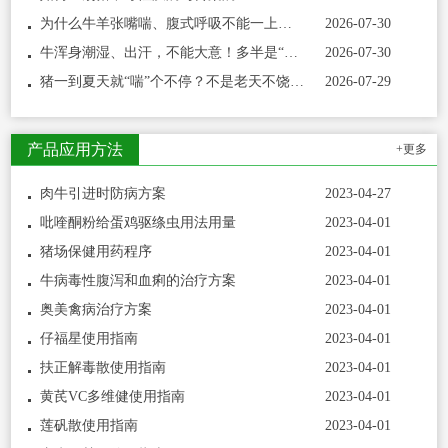
为什么牛羊张嘴喘、腹式呼吸不能一上来就打氟苯尼考多西环素、卡那霉素泰乐菌素等？而是先打氨茶碱、呋塞米、地塞米松？
2026-07-30
牛浑身潮湿、出汗，不能大意！多半是“牛酮病”这个配方投喂，几天快速恢复正常。养牛必看
2026-07-30
猪一到夏天就“喘”个不停？不是老天不饶猪，是你没看透这三层病根
2026-07-29
产品应用方法
+更多
肉牛引进时防病方案
2023-04-27
吡喹酮粉给蛋鸡驱绦虫用法用量
2023-04-01
猪场保健用药程序
2023-04-01
牛病毒性腹泻和血痢的治疗方案
2023-04-01
奥美禽病治疗方案
2023-04-01
仔福星使用指南
2023-04-01
扶正解毒散使用指南
2023-04-01
黄芪VC多维健使用指南
2023-04-01
莲矾散使用指南
2023-04-01