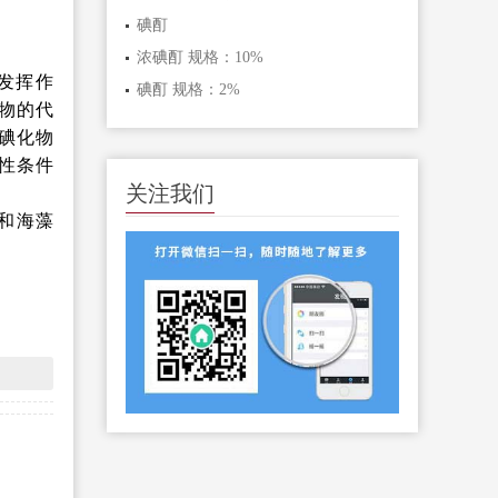
碘酊
浓碘酊 规格：10%
发挥作
碘酊 规格：2%
物的代
碘化物
酸性条件
关注我们
和海藻