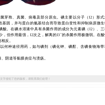
细菌芽孢、真菌、病毒及部分原虫。碘主要以分子（
I2
）形式
性基因，并与蛋白的氨基结合而导致蛋白变性和抑制病原微生
碘酸。在碘水溶液中具有杀菌作用的成分为元素碘（
I2
）、三
较少，但作用最强，
I2
次之，解离的
I
3¯的杀菌作用极微弱。在
则相反。
论以何种途径用药，如与碘剂（碘化钾、碘酊、含碘食物海带
龈、阴道等黏膜炎症与溃疡。
文字侵犯了您的版权，请联系我们处理！