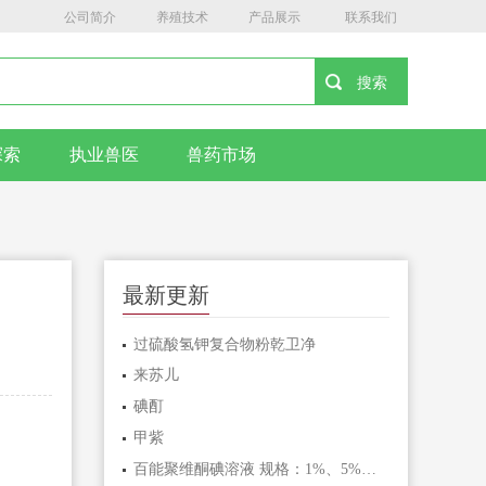
公司简介
养殖技术
产品展示
联系我们
探索
执业兽医
兽药市场
最新更新
过硫酸氢钾复合物粉乾卫净
来苏儿
碘酊
甲紫
百能聚维酮碘溶液 规格：1%、5%、10%