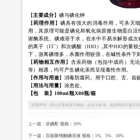
【
主要成分
】碘与碘化钾
【
药理作用
】碘具有强大的消毒作用，可杀灭
用，其原理可能是碘化和氧化病原微生物蛋白活
谢酶系统。碘难溶于水，在水中不易水解形成次
的离子（
I
3¯
）和次碘酸（HIO）,其中HIO的量
下，游离碘增多，杀菌作用较强，在碱性条件下
【
药物相互作用
】含汞药物（包括中成药）无
等）相遇，均可产生碘化汞而呈现毒性作用。
【
作用与用途
】消毒防腐药。用于口腔、舌、齿
【
用法与用量
】涂患处。
【
包
装
】
100ml/
瓶
X80
瓶
/
箱
郑重声明：部分文章来源于网络，仅作为参考，如果网站中图片和
上一篇：
浓碘酊 规格：10%
下一篇：
百能聚维酮碘溶液 规格：1%、5%、10%