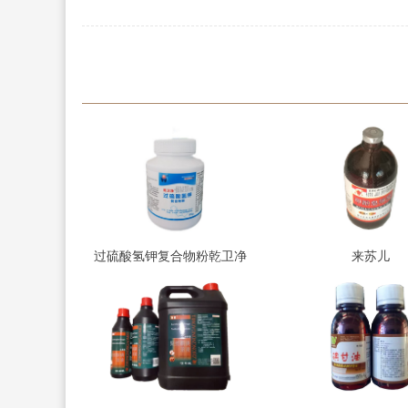
过硫酸氢钾复合物粉乾卫净
来苏儿